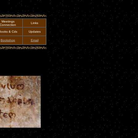
Meetings
Links
Connection
Books & Cds
Updates
Bookshop
Email