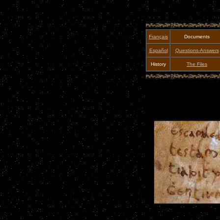
Français
Documents
Español
Questions-Answers
History
The Files