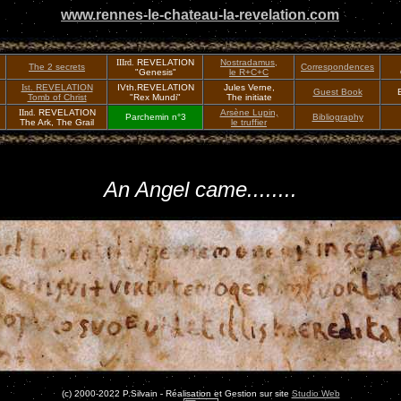
www.rennes-le-chateau-la-revelation.com
IIIrd.
REVELATION
Nostradamus,
The 2 secrets
Correspondences
"Genesis"
le R+C+C
Ist.
REVELATION
IVth.REVELATION
Jules Verne,
Guest Book
Tomb of Christ
"Rex Mundi"
The initiate
IInd.
REVELATION
Arsène Lupin,
Parchemin n°3
Bibliography
The Ark, The Grail
le truffier
An Angel came........
(c) 2000-2022 P.Silvain - Réalisation et Gestion sur site
Studio Web