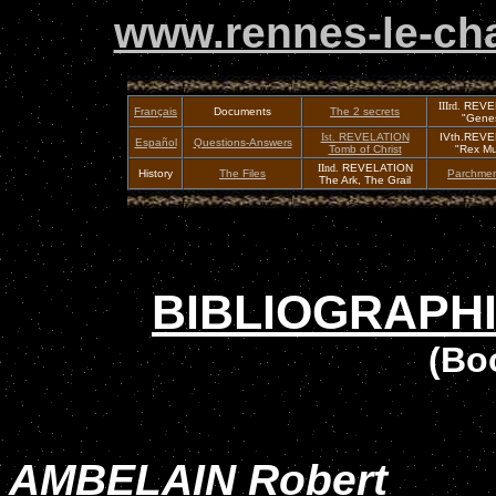
www.rennes-le-cha
IIIrd.
REVE
Français
Documents
The 2 secrets
"Genes
Ist.
REVELATION
IVth.REV
Español
Questions-Answers
Tomb of Christ
"Rex Mu
IInd.
REVELATION
History
The Files
Parchmen
The Ark, The Grail
BIBLIOGRAPH
(Bo
AMBELAIN Robert