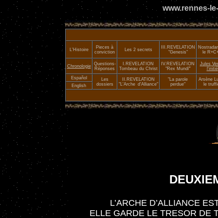
www.rennes-le-
Pieces à
III.
REVELATION
Nostrada
L'Histoire
Les 2 secrets
conviction
"Genesis"
le R+C
Questions-
I.REVELATION
IV.REVELATION
Jules Ve
Chronologie
Réponses
Tombeau du Christ
"Rex Mundi
"
l'initié
Español
Les
II.
REVELATION
"La parole
Arsène Lu
dossiers
"L'Arche
_
d'Alliance"
perdue"
le truffi
English
DEUXIE
L’ARCHE D’ALLIANCE ES
ELLE GARDE LE TRESOR DE T